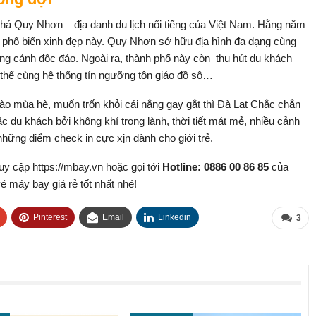
há Quy Nhơn – địa danh du lịch nổi tiếng của Việt Nam. Hằng năm
 phố biển xinh đẹp này. Quy Nhơn sở hữu địa hình đa dạng cùng
ắng cảnh độc đáo. Ngoài ra, thành phố này còn thu hút du khách
vật thể cùng hệ thống tín ngưỡng tôn giáo đồ sộ…
ào mùa hè, muốn trốn khỏi cái nắng gay gắt thì Đà Lạt Chắc chắn
 du khách bởi không khí trong lành, thời tiết mát mẻ, nhiều cảnh
những điểm check in cực xịn dành cho giới trẻ.
ruy cập https://mbay.vn hoặc gọi tới
Hotline: 0886 00 86 85
của
 máy bay giá rẻ tốt nhất nhé!
Pinterest
Email
Linkedin
3