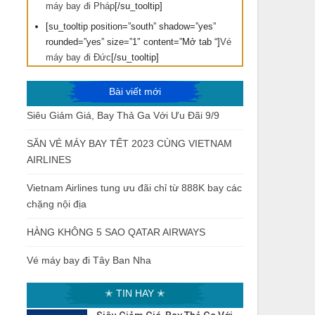
máy bay đi Pháp
[/su_tooltip]
[su_tooltip position=”south” shadow=”yes”
rounded=”yes” size=”1″ content=”Mở tab “]
Vé
máy bay đi Đức
[/su_tooltip]
Bài viết mới
Siêu Giảm Giá, Bay Thả Ga Với Ưu Đãi 9/9
SĂN VÉ MÁY BAY TẾT 2023 CÙNG VIETNAM
AIRLINES
Vietnam Airlines tung ưu đãi chỉ từ 888K bay các
chặng nội địa
HÀNG KHÔNG 5 SAO QATAR AIRWAYS
Vé máy bay đi Tây Ban Nha
✭ TIN HAY ✭