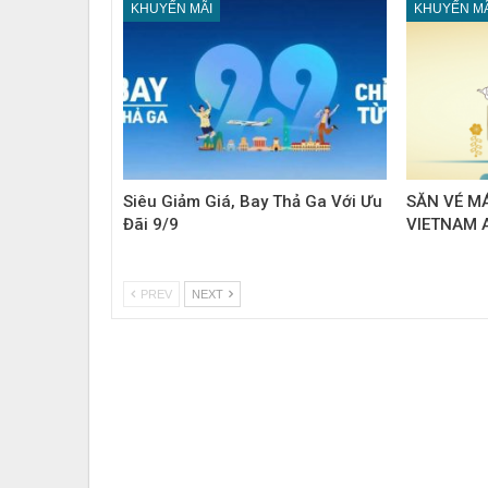
KHUYẾN MÃI
KHUYẾN MÃ
Siêu Giảm Giá, Bay Thả Ga Với Ưu
SĂN VÉ M
Đãi 9/9
VIETNAM A
PREV
NEXT