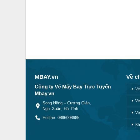
MBAY.vn
Về c
Công ty Vé Máy Bay Trực Tuyến
Vé
Mbay.vn
Vé
Song Hồng – Cương Gián,
Nghi Xuân, Hà Tĩnh
Vé
Hotline: 0886008685
Kh