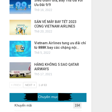
Siêu Giảm Giá, Bay Thả Ga Với
Ưu Đãi 9/9
Th9 16, 2022
SĂN VÉ MÁY BAY TẾT 2023
CÙNG VIETNAM AIRLINES
Th8 20, 2022
Vietnam Airlines tung ưu đãi chỉ
từ 888K bay các chặng nội…
Th8 5, 2022
HÀNG KHÔNG 5 SAO QATAR
AIRWAYS
Th5 17, 2021
PREV
NEXT
1 of 63
Chuyên mục
Khuyến mãi
194