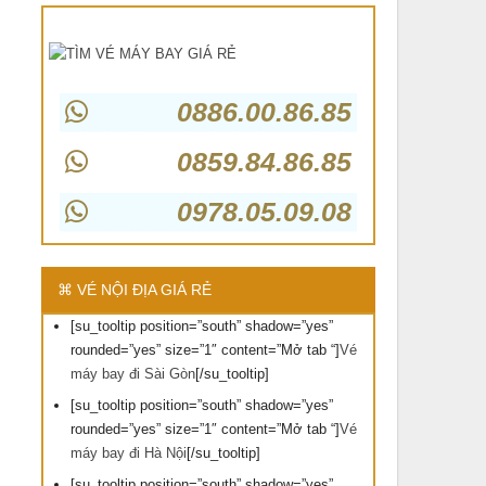
0886.00.86.85
0859.84.86.85
0978.05.09.08
⌘ VÉ NỘI ĐỊA GIÁ RẺ
[su_tooltip position=”south” shadow=”yes”
rounded=”yes” size=”1″ content=”Mở tab “]
Vé
máy bay đi Sài Gòn
[/su_tooltip]
[su_tooltip position=”south” shadow=”yes”
rounded=”yes” size=”1″ content=”Mở tab “]
Vé
máy bay đi Hà Nội
[/su_tooltip]
[su_tooltip position=”south” shadow=”yes”