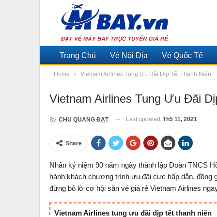
Trang Chủ
Vé Nội Địa
Vé Quốc Tế
Home
Vietnam Airlines Tung Ưu Đãi Dịp Tết Thanh Niên
Vietnam Airlines Tung Ưu Đãi D
Last updated
Th5 11, 2021
By
CHU QUANG ĐẠT
Share
Nhân kỷ niệm 90 năm ngày thành lập Đoàn TNCS Hồ
hành khách chương trình ưu đãi cực hấp dẫn, đồng giá
đừng bỏ lỡ cơ hội săn vé giá rẻ Vietnam Airlines nga
Vietnam Airlines tung ưu đãi dịp tết thanh niên