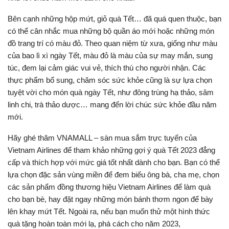
Bên cạnh những hộp mứt, giỏ quà Tết… đã quá quen thuộc, bạn
có thể cân nhắc mua những bộ quần áo mới hoặc những món
đồ trang trí có màu đỏ. Theo quan niệm từ xưa, giống như màu
của bao lì xì ngày Tết, màu đỏ là màu của sự may mắn, sung
túc, đem lại cảm giác vui vẻ, thích thú cho người nhận. Các
thực phẩm bổ sung, chăm sóc sức khỏe cũng là sự lựa chọn
tuyệt vời cho món quà ngày Tết, như đông trùng hạ thảo, sâm
linh chi, trà thảo dược… mang đến lời chúc sức khỏe đầu năm
mới.
Hãy ghé thăm VNAMALL – sàn mua sắm trực tuyến của
Vietnam Airlines để tham khảo những gợi ý quà Tết 2023 đẳng
cấp và thích hợp với mức giá tốt nhất dành cho bạn. Bạn có thể
lựa chọn đặc sản vùng miền để đem biếu ông bà, cha mẹ, chọn
các sản phẩm đồng thương hiệu Vietnam Airlines để làm quà
cho bạn bè, hay đặt ngay những món bánh thơm ngon để bày
lên khay mứt Tết. Ngoài ra, nếu bạn muốn thử một hình thức
quà tặng hoàn toàn mới lạ, phá cách cho năm 2023,