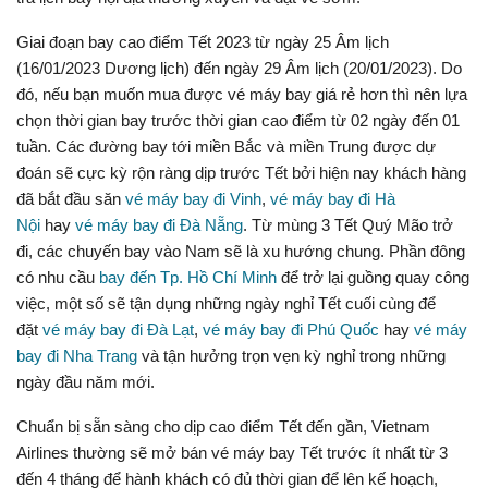
Giai đoạn bay cao điểm Tết 2023 từ ngày 25 Âm lịch
(16/01/2023 Dương lịch) đến ngày 29 Âm lịch (20/01/2023). Do
đó, nếu bạn muốn mua được vé máy bay giá rẻ hơn thì nên lựa
chọn thời gian bay trước thời gian cao điểm từ 02 ngày đến 01
tuần. Các đường bay tới miền Bắc và miền Trung được dự
đoán sẽ cực kỳ rộn ràng dịp trước Tết bởi hiện nay khách hàng
đã bắt đầu săn
vé máy bay đi Vinh
,
vé máy bay đi Hà
Nội
hay
vé máy bay đi Đà Nẵng
. Từ mùng 3 Tết Quý Mão trở
đi, các chuyến bay vào Nam sẽ là xu hướng chung. Phần đông
có nhu cầu
bay đến Tp. Hồ Chí Minh
để trở lại guồng quay công
việc, một số sẽ tận dụng những ngày nghỉ Tết cuối cùng để
đặt
vé máy bay đi Đà Lạt
,
vé máy bay đi Phú Quốc
hay
vé máy
bay đi Nha Trang
và tận hưởng trọn vẹn kỳ nghỉ trong những
ngày đầu năm mới.
Chuẩn bị sẵn sàng cho dịp cao điểm Tết đến gần, Vietnam
Airlines thường sẽ mở bán vé máy bay Tết trước ít nhất từ 3
đến 4 tháng để hành khách có đủ thời gian để lên kế hoạch,