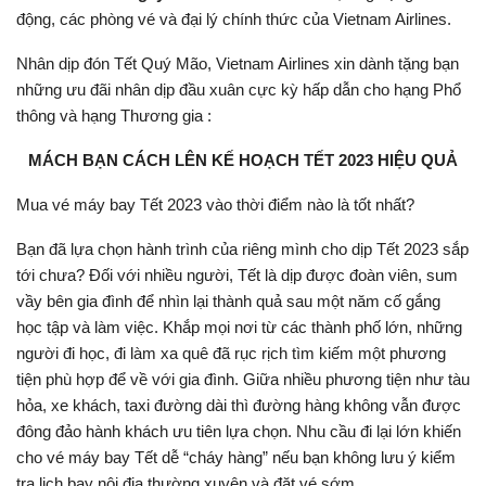
động, các phòng vé và đại lý chính thức của Vietnam Airlines.
Nhân dịp đón Tết Quý Mão, Vietnam Airlines xin dành tặng bạn
những ưu đãi nhân dịp đầu xuân cực kỳ hấp dẫn cho hạng Phổ
thông và hạng Thương gia :
MÁCH BẠN CÁCH LÊN KẾ HOẠCH TẾT 2023 HIỆU QUẢ
Mua vé máy bay Tết 2023 vào thời điểm nào là tốt nhất?
Bạn đã lựa chọn hành trình của riêng mình cho dịp Tết 2023 sắp
tới chưa? Đối với nhiều người, Tết là dịp được đoàn viên, sum
vầy bên gia đình để nhìn lại thành quả sau một năm cố gắng
học tập và làm việc. Khắp mọi nơi từ các thành phố lớn, những
người đi học, đi làm xa quê đã rục rịch tìm kiếm một phương
tiện phù hợp để về với gia đình. Giữa nhiều phương tiện như tàu
hỏa, xe khách, taxi đường dài thì đường hàng không vẫn được
đông đảo hành khách ưu tiên lựa chọn. Nhu cầu đi lại lớn khiến
cho vé máy bay Tết dễ “cháy hàng” nếu bạn không lưu ý kiểm
tra lịch bay nội địa thường xuyên và đặt vé sớm.