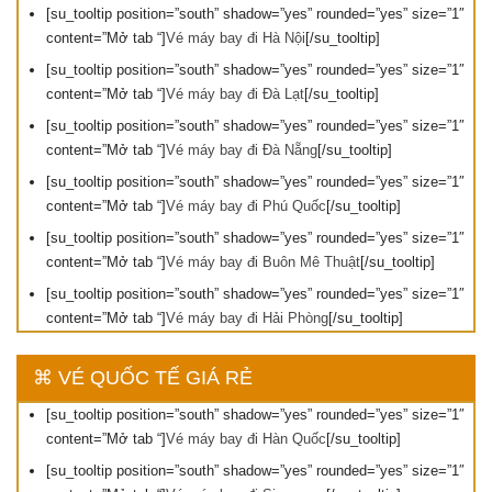
[su_tooltip position=”south” shadow=”yes” rounded=”yes” size=”1″
content=”Mở tab “]
Vé máy bay đi Hà Nội
[/su_tooltip]
[su_tooltip position=”south” shadow=”yes” rounded=”yes” size=”1″
content=”Mở tab “]
Vé máy bay đi Đà Lạt
[/su_tooltip]
[su_tooltip position=”south” shadow=”yes” rounded=”yes” size=”1″
content=”Mở tab “]
Vé máy bay đi Đà Nẵng
[/su_tooltip]
[su_tooltip position=”south” shadow=”yes” rounded=”yes” size=”1″
content=”Mở tab “]
Vé máy bay đi Phú Quốc
[/su_tooltip]
[su_tooltip position=”south” shadow=”yes” rounded=”yes” size=”1″
content=”Mở tab “]
Vé máy bay đi Buôn Mê Thuật
[/su_tooltip]
[su_tooltip position=”south” shadow=”yes” rounded=”yes” size=”1″
content=”Mở tab “]
Vé máy bay đi Hải Phòng
[/su_tooltip]
⌘ VÉ QUỐC TẾ GIÁ RẺ
[su_tooltip position=”south” shadow=”yes” rounded=”yes” size=”1″
content=”Mở tab “]
Vé máy bay đi Hàn Quốc
[/su_tooltip]
[su_tooltip position=”south” shadow=”yes” rounded=”yes” size=”1″