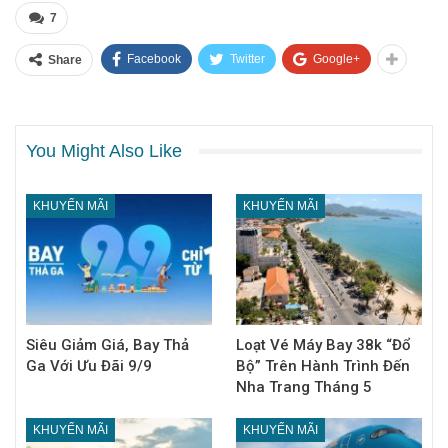
7
Facebook
Twitter
Google+
Share
You Might Also Like
KHUYẾN MÃI
KHUYẾN MÃI
Siêu Giảm Giá, Bay Thả
Loạt Vé Máy Bay 38k “Đổ
Ga Với Ưu Đãi 9/9
Bộ” Trên Hành Trình Đến
Nha Trang Tháng 5
KHUYẾN MÃI
KHUYẾN MÃI