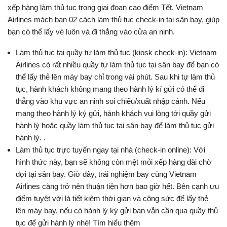
xếp hàng làm thủ tục trong giai đoạn cao điểm Tết, Vietnam
Airlines mách bạn 02 cách làm thủ tục check-in tại sân bay, giúp
bạn có thể lấy vé luôn và đi thẳng vào cửa an ninh.
Làm thủ tục tại quầy tự làm thủ tục (kiosk check-in): Vietnam
Airlines có rất nhiều quầy tự làm thủ tục tại sân bay để bạn có
thể lấy thẻ lên máy bay chỉ trong vài phút. Sau khi tự làm thủ
tục, hành khách không mang theo hành lý kí gửi có thể đi
thẳng vào khu vực an ninh soi chiếu/xuất nhập cảnh. Nếu
mang theo hành lý ký gửi, hành khách vui lòng tới quầy gửi
hành lý hoặc quầy làm thủ tục tại sân bay để làm thủ tục gửi
hành lý. .
Làm thủ tục trực tuyến ngay tại nhà (check-in online): Với
hình thức này, bạn sẽ không còn mệt mỏi xếp hàng dài chờ
đợi tại sân bay. Giờ đây, trải nghiệm bay cùng Vietnam
Airlines càng trở nên thuận tiện hơn bao giờ hết. Bên cạnh ưu
điểm tuyệt vời là tiết kiệm thời gian và công sức để lấy thẻ
lên máy bay, nếu có hành lý ký gửi bạn vẫn cần qua quầy thủ
tục để gửi hành lý nhé! Tìm hiểu thêm