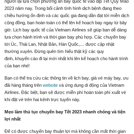
người lại lựa chọn phương án bay quốc tế vào dịp Tết Quý Mão
2023 năm nay. Trong bối cảnh tình hình dịch bệnh đang theo
chiều hướng ổn định và các quốc gia đang dần đạt tới miễn dịch
cộng đồng, bạn hoàn toàn có thể lên kế hoạch bay ngay từ bây
giờ. Lịch bay quốc tế của Vietnam Airlines sẽ giúp bạn dễ dàng
lựa chọn hành trình và thời gian bay phù hợp. Các chuyến bay
tới Úc, Thái Lan, Nhật Bản, Hàn Quốc,… được cập nhật
thường xuyên. Đừng quên tìm hiểu thật kỹ các quy
định, khuyến cáo đi lại mới nhất khi lên kế hoạch cho hành trình
của bạn nhé!
Bạn có thể tra cứu các thông tin về lịch bay, giá vé máy bay, ưu
đãi hàng tháng trên
website
và ứng dụng di động của Vietnam
Airlines. Đặc biệt, bạn sẽ được miễn phí hoàn toàn phí xuất vé
khi đặt vé trên hai kênh trực tuyến này.
Mẹo làm thủ tục chuyến bay Tết 2023 nhanh chóng và tiện
lợi nhất
Để có được chuyến bay thuận lợi mà không cần mất thời gian