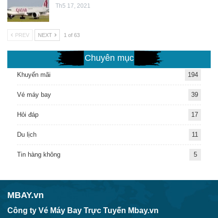
Th5 17, 2021
PREV
NEXT
1 of 63
Chuyên mục
Khuyến mãi
194
Vé máy bay
39
Hỏi đáp
17
Du lịch
11
Tin hàng không
5
MBAY.vn
Công ty Vé Máy Bay Trực Tuyến Mbay.vn