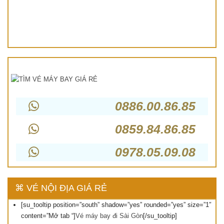
0886.00.86.85
0859.84.86.85
0978.05.09.08
⌘ VÉ NỘI ĐỊA GIÁ RẺ
[su_tooltip position=”south” shadow=”yes” rounded=”yes” size=”1″
content=”Mở tab “]
Vé máy bay đi Sài Gòn
[/su_tooltip]