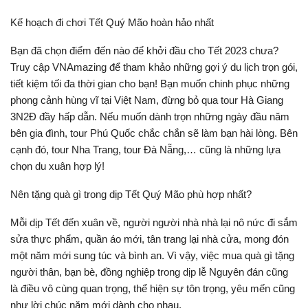
Kế hoạch đi chơi Tết Quý Mão hoàn hảo nhất
Bạn đã chọn điểm đến nào để khởi đầu cho Tết 2023 chưa?
Truy cập VNAmazing để tham khảo những gợi ý du lịch trọn gói,
tiết kiệm tối đa thời gian cho bạn! Bạn muốn chinh phục những
phong cảnh hùng vĩ tại Việt Nam, đừng bỏ qua tour Hà Giang
3N2Đ đầy hấp dẫn. Nếu muốn dành trọn những ngày đầu năm
bên gia đình, tour Phú Quốc chắc chắn sẽ làm bạn hài lòng. Bên
cạnh đó, tour Nha Trang, tour Đà Nẵng,… cũng là những lựa
chọn du xuân hợp lý!
Nên tặng quà gì trong dịp Tết Quý Mão phù hợp nhất?
Mỗi dịp Tết đến xuân về, người người nhà nhà lại nô nức đi sắm
sửa thực phẩm, quần áo mới, tân trang lại nhà cửa, mong đón
một năm mới sung túc và bình an. Vì vậy, việc mua quà gì tặng
người thân, bạn bè, đồng nghiệp trong dịp lễ Nguyên đán cũng
là điều vô cùng quan trọng, thể hiện sự tôn trọng, yêu mến cũng
như lời chúc năm mới dành cho nhau.