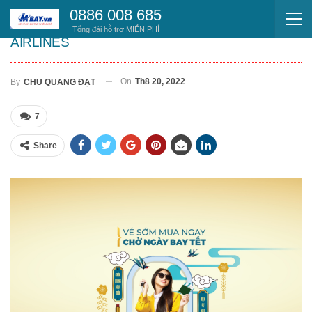
0886 008 685
SĂN VÉ MÁY BAY TẾT 2023 CÙNG VIETNAM
Tổng đài hỗ trợ MIỄN PHÍ
AIRLINES
On
Th8 20, 2022
By
CHU QUANG ĐẠT
7
Share