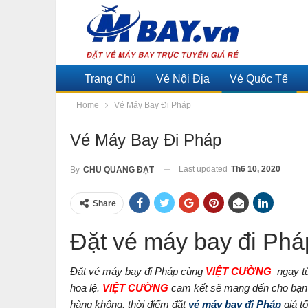
Trang Chủ
Vé Nội Địa
Vé Quốc Tế
Home
Vé Máy Bay Đi Pháp
Vé Máy Bay Đi Pháp
Last updated
Th6 10, 2020
By
CHU QUANG ĐẠT
Share
Đặt vé máy bay đi Pháp
Đặt vé máy bay đi Pháp cùng
VIỆT CƯỜNG
ngay t
hoa lệ.
VIỆT CƯỜNG
cam kết sẽ mang đến cho bạn n
hàng không, thời điểm đặt
vé máy bay đi Pháp
giá t