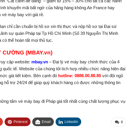
nh “Cất cánh dễ dàng” – giảm từ 15% – 30% cho tất cả các hành
trình khuyến mãi bất ngờ của hãng hàng không Air France hay
vé máy bay với giá rẻ.
Bạn chỉ cần chuẩn bị hồ sơ xin thị thực và nộp hồ sơ tại Đại sứ
Lãnh sự quán Pháp tại Tp Hồ Chí Minh (Số 39 Nguyễn Thị Minh
 có thể hoàn tất mọi thủ tục.
T CƯỜNG (MBAY.vn)
ruy cập website:
mbay.vn
– Đại lý vé máy bay chính thức của 4
 quốc tế. Website của chúng tôi tích hợp nhiều chức năng hiện đại
 mức giá tiết kiệm. Bên cạnh đó
hotline: 0886.00.86.85
với đội ngũ
ng hỗ trợ 24/24 để giúp quý khách hàng có được những thông tin
ng tấm vé máy bay đi Pháp giá tốt nhất cùng chất lượng phục vụ
Pinterest
Email
Linkedin
0