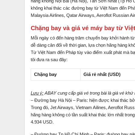
hàng không Nội Bài (Hà Nội), Tân Sơn Nhất (Tp Hồ 
không khai thác các đường bay từ Việt Nam đến Phá
Malaysia Airlines, Qatar Airways, Aeroflot Russian Ai
Chặng bay và giá vé máy bay từ Việ
Mỗi ngày có đến hàng trăm chuyến bay khởi hành từ
dễ dàng cân đối về thời gian, lựa chọn hãng hàng k
Từ Việt Nam đến Pháp tùy vào điểm xuất phát mà bạ
tôi đưa ra sau đây:
Chặng bay
Giá rẻ nhất (USD)
Lưu ý:
ABAY cung cấp giá vé trong bài là giá vé khứ 
– Đường bay Hà Nội – Paris: hiện được khai thác bở
Trong đó, Jet Airways, Vietnam Ailines, Aeroflot Russi
hãng hàng không có tần suất khai thác lớn nhất tro
4.934 USD.
– Đường bay Tp Hồ Chí Minh – Paris: đường bay nà