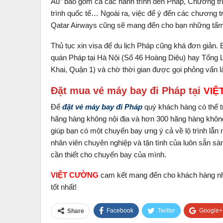
Âu” bao gồm cả các hành trình đến Pháp, Chương trì
trình quốc tế… Ngoài ra, việc để ý đến các chương 
Qatar Airways cũng sẽ mang đến cho bạn những tấm 
Thủ tục xin visa để du lịch Pháp cũng khá đơn giản. 
quán Pháp tại Hà Nội (Số 46 Hoàng Diệu) hay Tổng 
Khai, Quận 1) và chờ thời gian được gọi phỏng vấn là
Đặt mua vé máy bay đi Pháp tại
VIỆ
Để
đặt vé máy bay đi Pháp
quý khách hàng có thể t
hãng hàng không nội địa và hơn 300 hãng hàng không
giúp bạn có một chuyến bay ưng ý cả về lộ trình lẫn
nhân viên chuyên nghiệp và tận tình của luôn sẵn sà
cần thiết cho chuyến bay của mình.
VIỆT CƯỜNG
cam kết mang đến cho khách hàng nhữ
tốt nhất!
Facebook
Twitter
Google+
Share