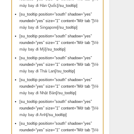
máy bay đi Hàn Quốc
[/su_tooltip]
[su_tooltip position=”south” shadow=”yes”
rounded=”yes” size=”1″ content=”Mở tab “]
Vé
máy bay đi Singapore
[/su_tooltip]
[su_tooltip position=”south” shadow=”yes”
rounded=”yes” size=”1″ content=”Mở tab “]
Vé
máy bay đi Mỹ
[/su_tooltip]
[su_tooltip position=”south” shadow=”yes”
rounded=”yes” size=”1″ content=”Mở tab “]
Vé
máy bay đi Thái Lan
[/su_tooltip]
[su_tooltip position=”south” shadow=”yes”
rounded=”yes” size=”1″ content=”Mở tab “]
Vé
máy bay đi Nhật Bản
[/su_tooltip]
[su_tooltip position=”south” shadow=”yes”
rounded=”yes” size=”1″ content=”Mở tab “]
Vé
máy bay đi Anh
[/su_tooltip]
[su_tooltip position=”south” shadow=”yes”
rounded=”yes” size=”1″ content=”Mở tab “]
Vé