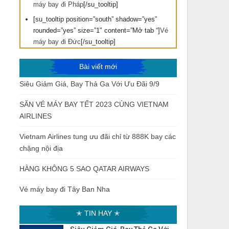
máy bay đi Pháp
[/su_tooltip]
[su_tooltip position=”south” shadow=”yes”
rounded=”yes” size=”1″ content=”Mở tab “]
Vé
máy bay đi Đức
[/su_tooltip]
Bài viết mới
Siêu Giảm Giá, Bay Thả Ga Với Ưu Đãi 9/9
SĂN VÉ MÁY BAY TẾT 2023 CÙNG VIETNAM
AIRLINES
Vietnam Airlines tung ưu đãi chỉ từ 888K bay các
chặng nội địa
HÀNG KHÔNG 5 SAO QATAR AIRWAYS
Vé máy bay đi Tây Ban Nha
✭ TIN HAY ✭