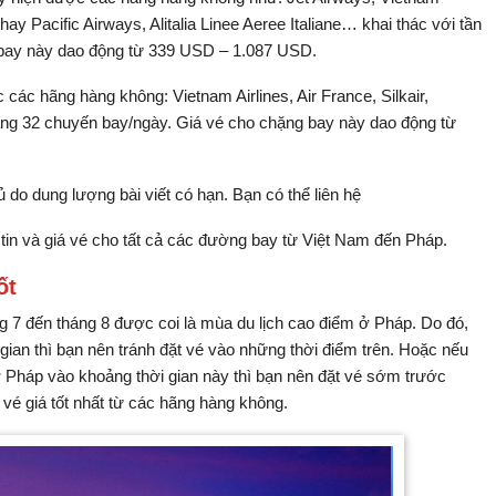
thay Pacific Airways, Alitalia Linee Aeree Italiane… khai thác với tần
 bay này dao động từ 339 USD – 1.087 USD.
ác hãng hàng không: Vietnam Airlines, Air France, Silkair,
ảng 32 chuyến bay/ngày. Giá vé cho chặng bay này dao động từ
o dung lượng bài viết có hạn. Bạn có thể liên hệ
tin và giá vé cho tất cả các đường bay từ Việt Nam đến Pháp.
ốt
ng 7 đến tháng 8 được coi là mùa du lịch cao điểm ở Pháp. Do đó,
gian thì bạn nên tránh đặt vé vào những thời điểm trên. Hoặc nếu
ở Pháp vào khoảng thời gian này thì bạn nên đặt vé sớm trước
é giá tốt nhất từ các hãng hàng không.