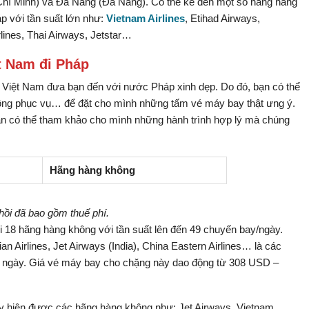
Chí Minh) và Đà Nẵng (Đà Nẵng). Có thể kể đến một số hãng hàng
p với tần suất lớn như:
Vietnam Airlines
, Etihad Airways,
rlines, Thai Airways, Jetstar…
t Nam đi Pháp
 Việt Nam đưa bạn đến với nước Pháp xinh dẹp. Do đó, bạn có thể
hông phục vụ… để đặt cho mình những tấm vé máy bay thật ưng ý.
n có thể tham khảo cho mình những hành trình hợp lý mà chúng
Hãng hàng không
hồi đã bao gồm thuế phí.
i 18 hãng hàng không với tần suất lên đến 49 chuyến bay/ngày.
an Airlines, Jet Airways (India), China Eastern Airlines… là các
ng ngày. Giá vé máy bay cho chặng này dao động từ 308 USD –
y hiện được các hãng hàng không như: Jet Airways, Vietnam