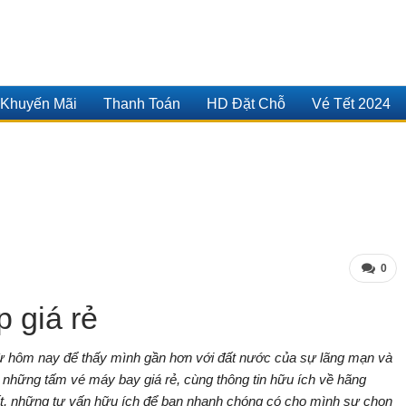
Khuyến Mãi
Thanh Toán
HD Đặt Chỗ
Vé Tết 2024
0
 giá rẻ
ừ hôm nay để thấy mình gần hơn với đất nước của sự lãng mạn và
hững tấm vé máy bay giá rẻ, cùng thông tin hữu ích về hãng
ốt, những tư vấn hữu ích để bạn nhanh chóng có cho mình sự chọn