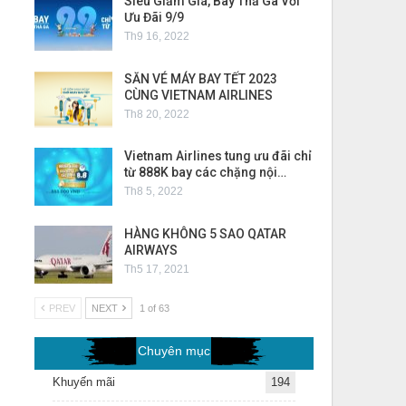
Siêu Giảm Giá, Bay Thả Ga Với
Ưu Đãi 9/9
Th9 16, 2022
SĂN VÉ MÁY BAY TẾT 2023
CÙNG VIETNAM AIRLINES
Th8 20, 2022
Vietnam Airlines tung ưu đãi chỉ
từ 888K bay các chặng nội…
Th8 5, 2022
HÀNG KHÔNG 5 SAO QATAR
AIRWAYS
Th5 17, 2021
PREV
NEXT
1 of 63
Chuyên mục
Khuyến mãi
194