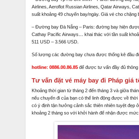
Airlines, Aeroflot Russian Airlines, Qatar Airways, Ca
suất khoảng 49 chuyến bay/ngày. Giá vé cho chặng
– Đường bay Đà Nẵng – Paris: đường bay hiện được c
Cathay Pacific Airways… khai thác với tần suất kho
511 USD – 3.566 USD.
Số lượng các đường bay chưa được thống kê đầu đủ d
hotline: 0886.00.86.85
để được tư vấn đầy đủ thông 
Tư vấn đặt vé máy bay đi Pháp giá t
Khoảng thời gian từ tháng 2 đến tháng 3 và giữa thá
nếu chuyến đi của bạn có thể linh động được về thời 
có ý định tận hưởng cảnh sắc thiên nhiên tuyệt đẹp 
khoảng 2 tháng so với khởi hành để nhận được mức v