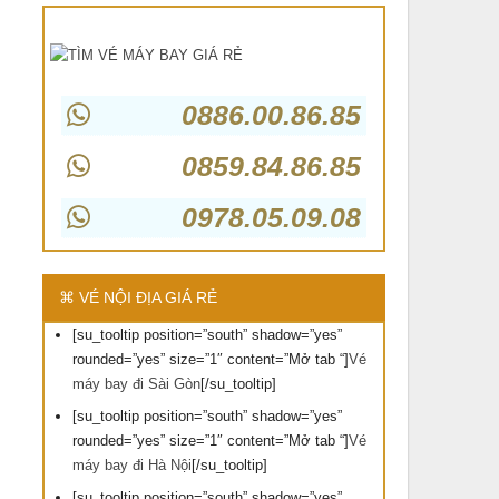
0886.00.86.85
0859.84.86.85
0978.05.09.08
⌘ VÉ NỘI ĐỊA GIÁ RẺ
[su_tooltip position=”south” shadow=”yes”
rounded=”yes” size=”1″ content=”Mở tab “]
Vé
máy bay đi Sài Gòn
[/su_tooltip]
[su_tooltip position=”south” shadow=”yes”
rounded=”yes” size=”1″ content=”Mở tab “]
Vé
máy bay đi Hà Nội
[/su_tooltip]
[su_tooltip position=”south” shadow=”yes”