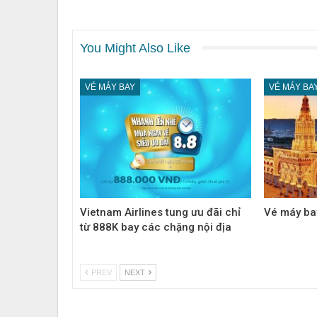
You Might Also Like
VÉ MÁY BAY
VÉ MÁY BA
Vietnam Airlines tung ưu đãi chỉ
Vé máy ba
từ 888K bay các chặng nội địa
PREV
NEXT