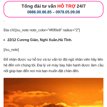
Tổng đài tư vấn
HỖ TRỢ
24/7
0886.00.86.85 – 0978.05.09.08
.
Địa chỉ:[su_note note_color=”#f0f0e8″ radius=”2″]
22/12 Cương Gián, Nghi Xuân,Hà Tĩnh.
[/su_note]
Để nhận được sự hỗ trợ và tư vấn từ đội ngũ nhân viên hãy liên
hệ đến với chúng tôi. Đại lý vé máy bay hân hạnh được làm cầu
nối giúp bạn đến nơi mà bạn muốn đặt chân đến.