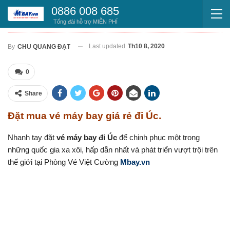
0886 008 685
VÉ MÁY BAY ĐI ÚC
Tổng đài hỗ trợ MIỄN PHÍ
Last updated
Th10 8, 2020
By
CHU QUANG ĐẠT
0
Share
Đặt mua vé máy bay giá rẻ đi Úc.
Nhanh tay đặt
vé máy bay đi Úc
để chinh phục một trong
những quốc gia xa xôi, hấp dẫn nhất và phát triển vượt trội trên
thế giới tại Phòng Vé Việt Cường
Mbay.vn