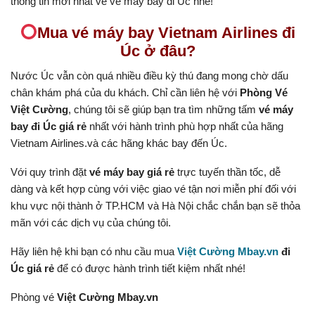
thông tin mới nhất về vé máy bay đi Úc nhé!
Mua vé máy bay Vietnam Airlines đi
Úc ở đâu?
Nước Úc vẫn còn quá nhiều điều kỳ thú đang mong chờ dấu
chân khám phá của du khách. Chỉ cần liên hệ với
Phòng Vé
Việt Cường
, chúng tôi sẽ giúp bạn tra tìm những tấm
vé máy
bay đi Úc giá rẻ
nhất với hành trình phù hợp nhất của hãng
Vietnam Airlines.và các hãng khác bay đến Úc.
Với quy trình đặt
vé máy bay giá rẻ
trực tuyến thần tốc, dễ
dàng và kết hợp cùng với việc giao vé tận nơi miễn phí đối với
khu vực nội thành ở TP.HCM và Hà Nội chắc chắn bạn sẽ thỏa
mãn với các dịch vụ của chúng tôi.
Hãy liên hệ khi bạn có nhu cầu mua
Việt Cường Mbay.vn
đi
Úc giá rẻ
để có được hành trình tiết kiệm nhất nhé!
Phòng vé
Việt Cường Mbay.vn