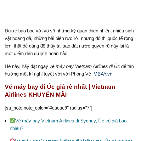
Được bao bọc với vô số những kỳ quan thiên nhiên, nhiều sinh
vật hoang dã, những bãi biển rực rỡ, những đô thị quốc tế rộng
lớn, thật dễ dàng để thấy tại sao đất nước quyến rũ này lại là
một điểm đến du lịch hoàn hảo.
Hè này, hãy đặt ngay
vé máy bay Vietnam Airlines đi Úc
để tận
hưởng một kì nghỉ tuyệt vời với Phòng Vé
MBAY.vn
Vé máy bay đi Úc giá rẻ nhất | Vietnam
Airlines KHUYẾN MÃI
[su_note note_color=”#eaeae9″ radius=”7″]
Vé máy bay Vietnam Airlines đi Sydney, Úc có giá bao
nhiêu?