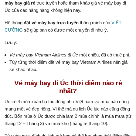
máy bay giá rẻ
trực tuyến hoặc tham khảo giá vé máy bay đi
Úc của các hãng hàng không hiện nay.
Hệ thống
đặt vé máy bay trực tuyến
thông minh của
VIỆT
CƯỜNG
sẽ giúp bạn có được một chuyến đi như ‎‎ý.
Lưu ý:
Vé máy bay Vietnam Airlines đi Úc
một chiều, đã có thuế phí.
Tùy từng thời điểm đặt vé máy bay Vietnam Airlines nên giá
sẽ khác nhau.
Vé máy bay đi Úc thời điểm nào rẻ
nhất?
Úc có 4 mùa xuân hạ thu đông như Việt nam và mùa nào cũng
mang một vẻ đẹp riêng. Vì thế mà du lịch Úc lúc nào cũng đông
đúc. Bốn mùa ở Úc được chia làm 2 mùa chính là mùa mưa (từ
tháng 12 – Tháng 3) và mùa khô (tháng 5- tháng 10).
Tùy vào mục đích du lịch mà bạn có thể lựa chọn thời điểm đến