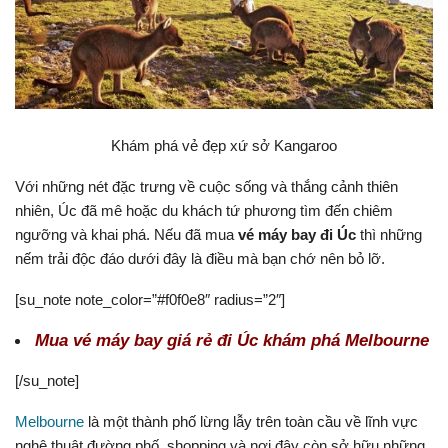
Khám phá vẻ đẹp xứ sở Kangaroo
Với những nét đặc trưng về cuộc sống và thắng cảnh thiên
nhiên, Úc đã mê hoặc du khách tứ phương tìm đến chiêm
ngưỡng và khai phá. Nếu đã mua
vé máy bay đi Úc
thì những
nếm trải độc đáo dưới đây là điều mà bạn chớ nên bỏ lỡ.
[su_note note_color=”#f0f0e8″ radius=”2″]
Mua vé máy bay giá rẻ đi Úc khám phá Melbourne
[/su_note]
Melbourne
là một thành phố lừng lẫy trên toàn cầu về lĩnh vực
nghệ thuật đường phố, shopping và nơi đây còn sở hữu những