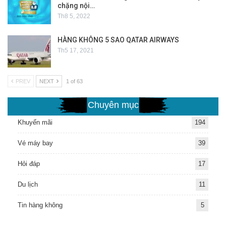
chặng nội…
Th8 5, 2022
HÀNG KHÔNG 5 SAO QATAR AIRWAYS
Th5 17, 2021
PREV
NEXT
1 of 63
Chuyên mục
Khuyến mãi
194
Vé máy bay
39
Hỏi đáp
17
Du lịch
11
Tin hàng không
5