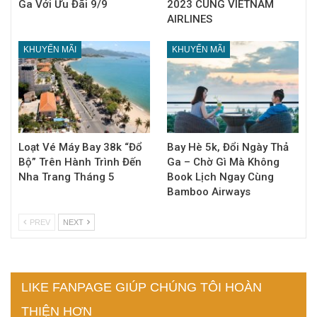
Ga Với Ưu Đãi 9/9
2023 CÙNG VIETNAM
AIRLINES
KHUYẾN MÃI
KHUYẾN MÃI
Loạt Vé Máy Bay 38k “Đổ
Bay Hè 5k, Đổi Ngày Thả
Bộ” Trên Hành Trình Đến
Ga – Chờ Gì Mà Không
Nha Trang Tháng 5
Book Lịch Ngay Cùng
Bamboo Airways
PREV
NEXT
LIKE FANPAGE GIÚP CHÚNG TÔI HOÀN
THIỆN HƠN