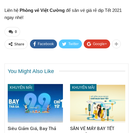
Liên hệ
Phòng vé Việt Cường
để săn vé giá rẻ dịp Tết 2021
ngay nhé!
0
Facebook
Twitter
Google+
Share
You Might Also Like
KHUYẾN MÃI
KHUYẾN MÃI
Siêu Giảm Giá, Bay Thả
SĂN VÉ MÁY BAY TẾT