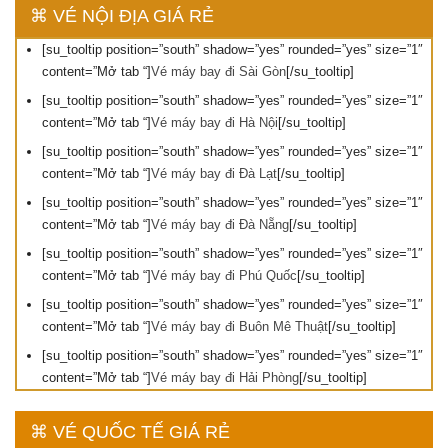
⌘ VÉ NỘI ĐỊA GIÁ RẺ
[su_tooltip position=”south” shadow=”yes” rounded=”yes” size=”1″
content=”Mở tab “]
Vé máy bay đi Sài Gòn
[/su_tooltip]
[su_tooltip position=”south” shadow=”yes” rounded=”yes” size=”1″
content=”Mở tab “]
Vé máy bay đi Hà Nội
[/su_tooltip]
[su_tooltip position=”south” shadow=”yes” rounded=”yes” size=”1″
content=”Mở tab “]
Vé máy bay đi Đà Lạt
[/su_tooltip]
[su_tooltip position=”south” shadow=”yes” rounded=”yes” size=”1″
content=”Mở tab “]
Vé máy bay đi Đà Nẵng
[/su_tooltip]
[su_tooltip position=”south” shadow=”yes” rounded=”yes” size=”1″
content=”Mở tab “]
Vé máy bay đi Phú Quốc
[/su_tooltip]
[su_tooltip position=”south” shadow=”yes” rounded=”yes” size=”1″
content=”Mở tab “]
Vé máy bay đi Buôn Mê Thuật
[/su_tooltip]
[su_tooltip position=”south” shadow=”yes” rounded=”yes” size=”1″
content=”Mở tab “]
Vé máy bay đi Hải Phòng
[/su_tooltip]
⌘ VÉ QUỐC TẾ GIÁ RẺ