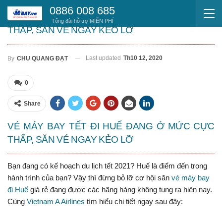
0886 008 685
VÉ MÁY BAY TẾT ĐI HUẾ ĐANG Ở MỨC CỰC
Tổng đài hỗ trợ MIỄN PHÍ
THẤP, SĂN VÉ NGAY KẺO LỠ
Last updated
Th10 12, 2020
By
CHU QUANG ĐẠT
0
Share
VÉ MÁY BAY TẾT ĐI HUẾ ĐANG Ở MỨC CỰC
THẤP, SĂN VÉ NGAY KẺO LỠ
Bạn đang có kế hoạch du lịch tết 2021? Huế là điểm đến trong
hành trình của bạn? Vậy thì đừng bỏ lỡ cơ hội săn
vé máy bay
đi Huế
giá rẻ đang được các hãng hàng không tung ra hiện nay.
Cùng
Vietnam A Airlines
tìm hiểu chi tiết ngay sau đây: