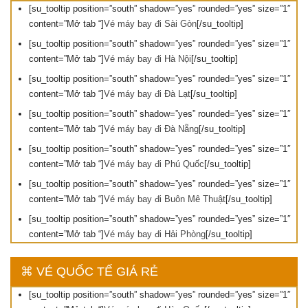
[su_tooltip position=”south” shadow=”yes” rounded=”yes” size=”1″
content=”Mở tab “]
Vé máy bay đi Sài Gòn
[/su_tooltip]
[su_tooltip position=”south” shadow=”yes” rounded=”yes” size=”1″
content=”Mở tab “]
Vé máy bay đi Hà Nội
[/su_tooltip]
[su_tooltip position=”south” shadow=”yes” rounded=”yes” size=”1″
content=”Mở tab “]
Vé máy bay đi Đà Lạt
[/su_tooltip]
[su_tooltip position=”south” shadow=”yes” rounded=”yes” size=”1″
content=”Mở tab “]
Vé máy bay đi Đà Nẵng
[/su_tooltip]
[su_tooltip position=”south” shadow=”yes” rounded=”yes” size=”1″
content=”Mở tab “]
Vé máy bay đi Phú Quốc
[/su_tooltip]
[su_tooltip position=”south” shadow=”yes” rounded=”yes” size=”1″
content=”Mở tab “]
Vé máy bay đi Buôn Mê Thuật
[/su_tooltip]
[su_tooltip position=”south” shadow=”yes” rounded=”yes” size=”1″
content=”Mở tab “]
Vé máy bay đi Hải Phòng
[/su_tooltip]
⌘ VÉ QUỐC TẾ GIÁ RẺ
[su_tooltip position=”south” shadow=”yes” rounded=”yes” size=”1″