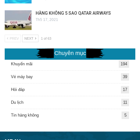
HÀNG KHÔNG 5 SAO QATAR AIRWAYS
Th5 17, 2021
PREV
NEXT
1 of 63
Chuyên mục
Khuyến mãi
194
Vé máy bay
39
Hỏi đáp
17
Du lịch
11
Tin hàng không
5