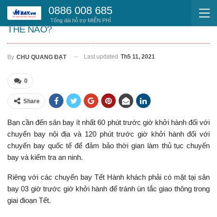
0886 008 685
CÁC BƯỚC LÀM THỦ TỤC TẠI SÂN BAY NHƯ
Tổng đài hỗ trợ MIỄN PHÍ
THẾ NÀO?
Last updated
Th5 11, 2021
By
CHU QUANG ĐẠT
0
Share
Bạn cần đến sân bay ít nhất 60 phút trước giờ khởi hành đối với
chuyến bay nội địa và 120 phút trước giờ khởi hành đối với
chuyến bay quốc tế để đảm bảo thời gian làm thủ tục chuyến
bay và kiểm tra an ninh.
Riêng với các chuyến bay Tết Hành khách phải có mặt tại sân
bay 03 giờ trước giờ khởi hành để tránh ùn tắc giao thông trong
giai đioạn Tết.