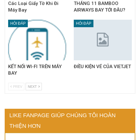
Các Loại Giấy Tờ Khi Đi
THÁNG 11 BAMBOO
Máy Bay
AIRWAYS BAY TỚI ĐÂU?
HỎI ĐÁP
HỎI ĐÁP
KẾT NỐI WI-FI TRÊN MÁY
ĐIỀU KIỆN VÉ CỦA VIETJET
BAY
PREV
NEXT
LIKE FANPAGE GIÚP CHÚNG TÔI HOÀN
THIỆN HƠN