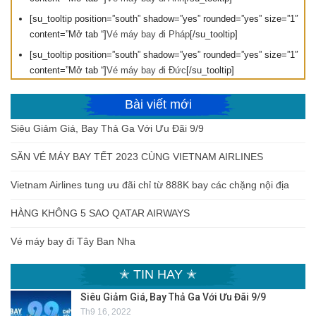
[su_tooltip position=”south” shadow=”yes” rounded=”yes” size=”1″
content=”Mở tab “]
Vé máy bay đi Pháp
[/su_tooltip]
[su_tooltip position=”south” shadow=”yes” rounded=”yes” size=”1″
content=”Mở tab “]
Vé máy bay đi Đức
[/su_tooltip]
Bài viết mới
Siêu Giảm Giá, Bay Thả Ga Với Ưu Đãi 9/9
SĂN VÉ MÁY BAY TẾT 2023 CÙNG VIETNAM AIRLINES
Vietnam Airlines tung ưu đãi chỉ từ 888K bay các chặng nội địa
HÀNG KHÔNG 5 SAO QATAR AIRWAYS
Vé máy bay đi Tây Ban Nha
✭ TIN HAY ✭
Siêu Giảm Giá, Bay Thả Ga Với Ưu Đãi 9/9
Th9 16, 2022