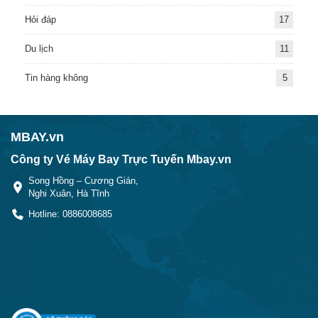
Hỏi đáp
17
Du lịch
11
Tin hàng không
5
MBAY.vn
Công ty Vé Máy Bay Trực Tuyến Mbay.vn
Song Hồng – Cương Gián,
Nghi Xuân, Hà Tĩnh
Hotline: 0886008685