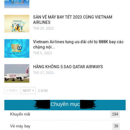
SĂN VÉ MÁY BAY TẾT 2023 CÙNG VIETNAM
AIRLINES
Th8 20, 2022
Vietnam Airlines tung ưu đãi chỉ từ 888K bay các
chặng nội…
Th8 5, 2022
HÀNG KHÔNG 5 SAO QATAR AIRWAYS
Th5 17, 2021
PREV
NEXT
1 of 63
Chuyên mục
Khuyến mãi
194
Vé máy bay
39