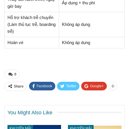
Áp dụng + thu phí
giờ bay
Hỗ trợ khách trễ chuyến
(Làm thủ tục trễ, boarding
Không áp dụng
trễ)
Hoàn vé
Không áp dụng
0
Facebook
Twitter
Google+
Share
You Might Also Like
KHUYẾN MÃI
KHUYẾN MÃI