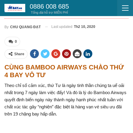
0886 008 685
BAMBOO AIRWAYS “CHÀO THỨ 4 – BAY VÔ TƯ”
Tổng đài hỗ trợ MIỄN PHÍ
Last updated
Th2 10, 2020
By
CHU QUANG ĐẠT
0
Share
CÙNG BAMBOO AIRWAYS CHÀO THỨ
4 BAY VÔ TƯ
Theo chỉ số cảm xúc, thứ Tư là ngày tinh thần chúng ta uể oải
nhất trong 7 ngày làm việc đấy! Và đó là lý do Bamboo Airways
quyết định biến ngày này thành ngày hạnh phúc nhất tuần với
chất xúc tác gây “nghiện” đặc biệt là hàng vạn vé siêu ưu đãi
trên 19 chặng bay hấp dẫn.